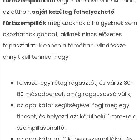
fürtszempillákkal
végre lehetővé vált! Mi több,
az otthon,
saját kezűleg felhelyezhető
fürtszempillák
még azoknak a hölgyeknek sem
okozhatnak gondot, akiknek nincs előzetes
tapasztalatuk ebben a témában. Mindössze
annyit kell tenned, hogy:
felviszel egy réteg ragasztót, és vársz 30-
60 másodpercet, amíg ragacsossá válik;
az applikátor segítségével fogj meg egy
tincset, és helyezd azt körülbelül 1 mm-re a
szempillavonaltól;
az applikátorral fújd be a szempillákat, és