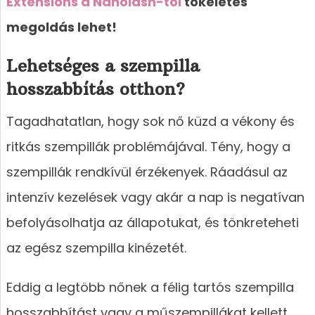
Extensions a Nanolash-tól
tökéletes
megoldás lehet!
Lehetséges a szempilla
hosszabbítás otthon?
Tagadhatatlan, hogy sok nő küzd a vékony és
ritkás szempillák problémájával. Tény, hogy a
szempillák rendkívül érzékenyek. Ráadásul az
intenzív kezelések vagy akár a nap is negatívan
befolyásolhatja az állapotukat, és tönkreteheti
az egész szempilla kinézetét.
Eddig a legtöbb nőnek a félig tartós szempilla
hosszabbítást vagy a műszempillákat kellett