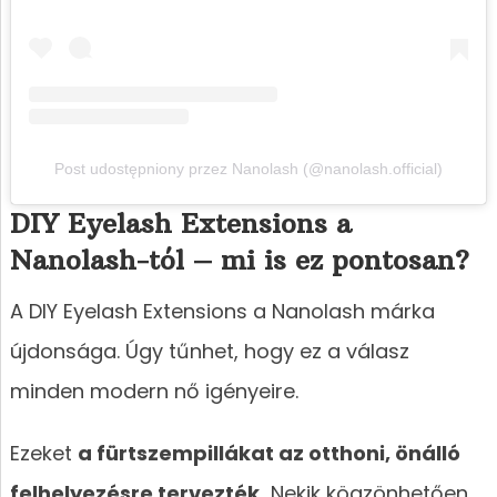
Post udostępniony przez Nanolash (@nanolash.official)
DIY Eyelash Extensions a
Nanolash-tól – mi is ez pontosan?
A DIY Eyelash Extensions a Nanolash márka
újdonsága. Úgy tűnhet, hogy ez a válasz
minden modern nő igényeire.
Ezeket
a fürtszempillákat az otthoni, önálló
felhelyezésre tervezték.
Nekik köazönhetően