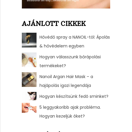
AJÁNLOTT CIKKEK
Hővédő spray a NANOIL-tól: Ápolás
& hővédelem egyben
Hogyan válasszunk bőrápolási
termékeket?
Nanoil Argan Hair Mask – a
hajápolás igazi legendája
Hogyan készítsünk fedõ sminket?
5 leggyakoribb ajak probléma.
Hogyan kezeljük õket?