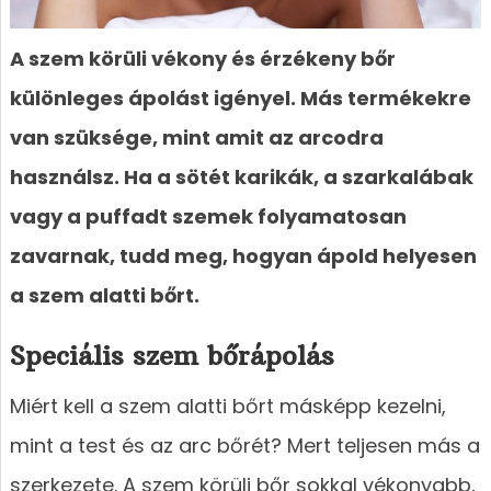
A szem körüli vékony és érzékeny bőr
különleges ápolást igényel. Más termékekre
van szüksége, mint amit az arcodra
használsz. Ha a sötét karikák, a szarkalábak
vagy a puffadt szemek folyamatosan
zavarnak, tudd meg, hogyan ápold helyesen
a szem alatti bőrt.
Speciális szem bőrápolás
Miért kell a szem alatti bőrt másképp kezelni,
mint a test és az arc bőrét? Mert teljesen más a
szerkezete. A szem körüli bőr sokkal vékonyabb,