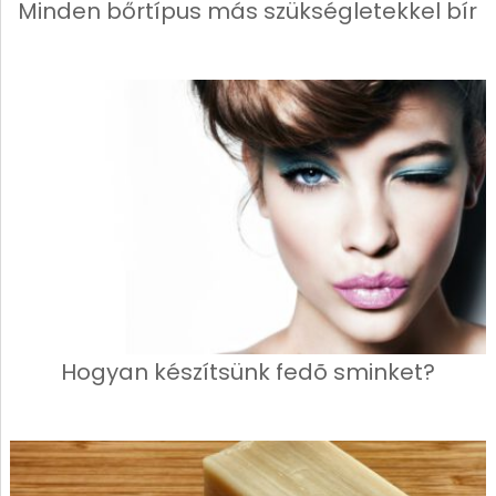
Minden bőrtípus más szükségletekkel bír
Hogyan készítsünk fedõ sminket?