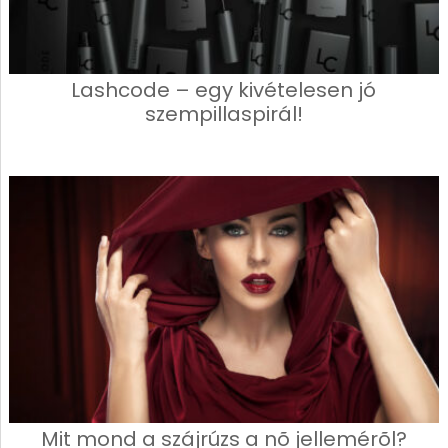
Lashcode – egy kivételesen jó
szempillaspirál!
Mit mond a szájrúzs a nõ jellemérõl?