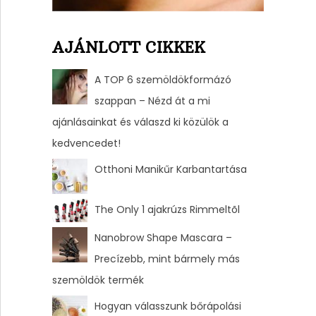
AJÁNLOTT CIKKEK
A TOP 6 szemöldökformázó
szappan – Nézd át a mi
ajánlásainkat és válaszd ki közülök a
kedvencedet!
Otthoni Manikűr Karbantartása
The Only 1 ajakrúzs Rimmeltõl
Nanobrow Shape Mascara –
Precízebb, mint bármely más
szemöldök termék
Hogyan válasszunk bőrápolási