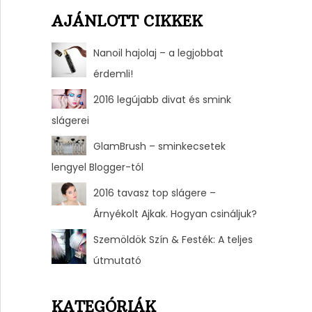
AJÁNLOTT CIKKEK
Nanoil hajolaj – a legjobbat
érdemli!
2016 legújabb divat és smink
slágerei
GlamBrush – sminkecsetek
lengyel Blogger-tól
2016 tavasz top slágere –
Árnyékolt Ajkak. Hogyan csináljuk?
Szemöldök Szín & Festék: A teljes
útmutató
KATEGÓRIÁK