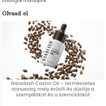
boldogok maradjunk.
Olvasd el
Nanolash Castor Oil – természetes
ricinusolaj, mely erősíti és dúsítja a
szempillákat és a szemöldököt