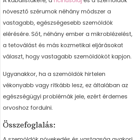
A kabalistakefe, a
ricinusolaj
és a szemöldök
növesztő szérumok néhány módszer a
vastagabb, egészségesebb szemöldök
elérésére. Sőt, néhány ember a mikroblézelést,
a tetoválást és más kozmetikai eljárásokat
választ, hogy vastagabb szemöldököt kapjon.
Ugyanakkor, ha a szemöldök hirtelen
vékonyabb vagy ritkább lesz, ez általában az
egészségügyi problémák jele, ezért érdemes
orvoshoz fordulni.
Összefoglalás:
A szemöldök növekedés és vastagság gyakori