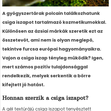
A gyógyszertárak polcain találkozhatunk
csiga iszapot tartalmazó kozmetikumokkal.
Különösen az ázsiai márkák szeretik ezt az
összetevõt, ami nem is olyan meglepõ,
tekintve furcsa európai hagyományaikra.
Vajon a csiga iszap tényleg mûködik? Igen,
mert számos pozitív tulajdonsággal
rendelkezik, melyek serkentik a bõrre
kifejtett jó hatást.
Honnan szerzik a csiga iszapot?
A gél textúrájú csiga iszapot tenyésztett