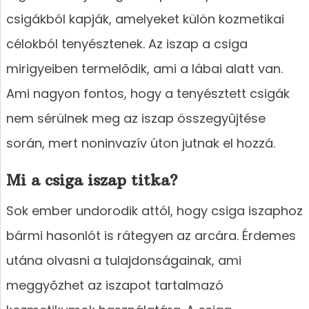
csigákból kapják, amelyeket külön kozmetikai
célokból tenyésztenek. Az iszap a csiga
mirigyeiben termelõdik, ami a lábai alatt van.
Ami nagyon fontos, hogy a tenyésztett csigák
nem sérülnek meg az iszap összegyûjtése
során, mert noninvazív úton jutnak el hozzá.
Mi a csiga iszap titka?
Sok ember undorodik attól, hogy csiga iszaphoz
bármi hasonlót is rátegyen az arcára. Érdemes
utána olvasni a tulajdonságainak, ami
meggyõzhet az iszapot tartalmazó