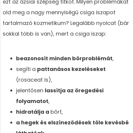
ezt az ázsiai szépség titkot. Milyen problémákat
old meg a nagy mennyiségû csiga iszapot
tartalmazó kozmetikum? Legalább nyolcat (bár
sokkal több is van), mert a csiga iszap:
beazonosít minden bõrproblémát
,
segíti a
pattanásos kezeléseket
(rosaceat is),
jelentõsen
lassítja az öregedési
folyamatot
,
hidratálja a
bõrt,
a hegek és elszínezõdések tõle kevésbé