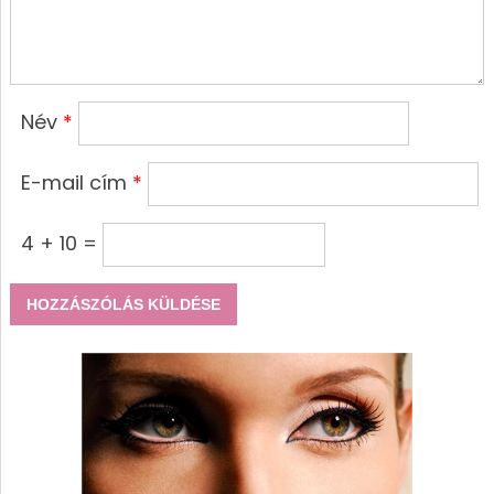
Név
*
E-mail cím
*
4 + 10 =