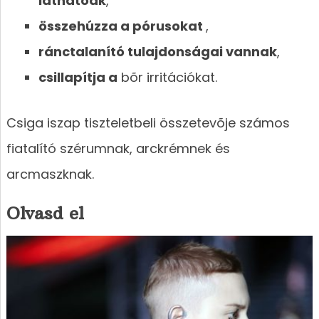
láthatóak
,
összehúzza a pórusokat
,
ránctalanító tulajdonságai vannak
,
csillapítja a
bõr irritációkat.
Csiga iszap tiszteletbeli összetevõje számos
fiatalító szérumnak, arckrémnek és
arcmaszknak.
Olvasd el