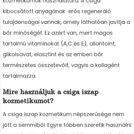
kozmetikumok használatára. A csiga
kibocsátott anyagának erõs regeneráló
tulajdonságai vannak, amely láthatóan javítja a
bõr minõségét. Ez azért van, mert magas
tartalmú vitaminokat (A,C és E), allantoint,
glikolsavat, elasztint és az emberi bõr
természetes összetevõit, vagyis a kollagént
tartalmazza.
Mire használjuk a csiga iszap
kozmetikumot?
A csiga iszap kozmetikum népszerûsége nem
jött a semmibõl. Egyre többen szeretik használni