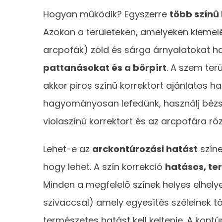
Hogyan mûködik? Egyszerre
több színû 
Azokon a területeken, amelyeken kiemelé
arcpofák) zöld és sárga árnyalatokat ha
pattanásokat és a bõrpírt
. A szem ter
akkor piros színû korrektort ajánlatos h
hagyományosan lefedünk, használj bézs 
violaszínû korrektort és az arcpofára ró
Lehet-e az
arckontúrozási hatást
színe
hogy lehet. A szín korrekció
hatásos, te
Minden a megfelelõ színek helyes elhelye
szivaccsal) amely egyesítés széleinek tö
természetes hatást kell keltenie. A kon