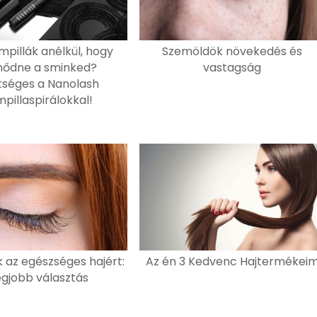
mpillák anélkül, hogy
Szemöldök növekedés és
nődne a sminked?
vastagság
tséges a Nanolash
pillaspirálokkal!
az egészséges hajért:
Az én 3 Kedvenc Hajtermékei
egjobb választás