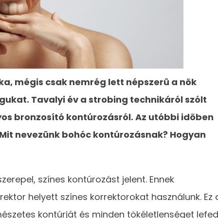
ka, mégis csak nemrég lett népszerû a nõk
ukat. Tavalyi év a strobing technikáról szólt
s bronzosító kontúrozásról. Az utóbbi idõben
. Mit nevezünk bohóc kontúrozásnak? Hogyan
szerepel, színes kontúrozást jelent. Ennek
ktor helyett színes korrektorokat használunk. Ez 
mészetes kontúrját és minden tökéletlenséget lefed