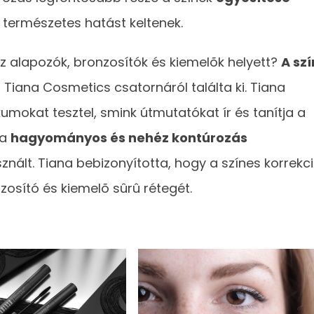
természetes hatást keltenek.
z alapozók, bronzosítók és kiemelõk helyett?
A szí
 Tiana Cosmetics csatornáról találta ki. Tiana
mokat tesztel, smink útmutatókat ír és tanítja a
 a
hagyományos és nehéz kontúrozás
sznált. Tiana bebizonyította, hogy a színes korrekc
zosító és kiemelõ sûrû rétegét.