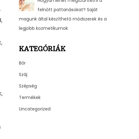
Hogyan lehet megszüntetni a
.
felnőtt pattanásokat? Saját
magunk által készíthető módszerek és a
,
legjobb kozmetikumok
,
KATEGÓRIÁK
Bőr
Száj
Szépség
k,
Termékek
Uncategorized
s