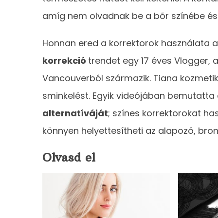
amíg nem olvadnak be a bõr színébe és 
Honnan ered a korrektorok használata a
korrekció
trendet egy 17 éves Vlogger, a
Vancouverból származik. Tiana kozmetiku
sminkelést. Egyik videójában bemutatta
alternatíváját
; színes korrektorokat ha
könnyen helyettesítheti az alapozó, bron
Olvasd el