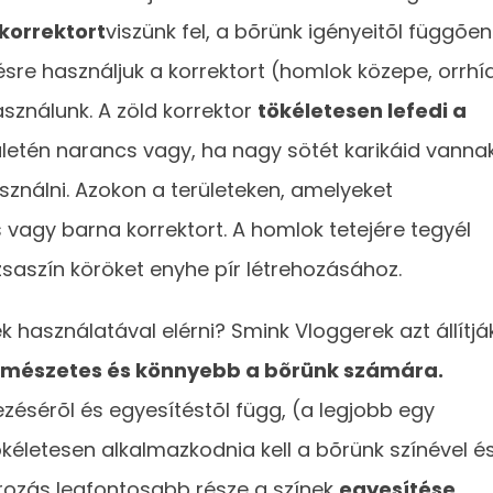
korrektort
viszünk fel, a bõrünk igényeitõl függõen
sre használjuk a korrektort (homlok közepe, orrhíd
sználunk. A zöld korrektor
tökéletesen lefedi a
ületén narancs vagy, ha nagy sötét karikáid vannak
asználni. Azokon a területeken, amelyeket
vagy barna korrektort. A homlok tetejére tegyél
zsaszín köröket enyhe pír létrehozásához.
k használatával elérni? Smink Vloggerek azt állítjá
rmészetes és könnyebb a bõrünk számára.
zésérõl és egyesítéstõl függ, (a legjobb egy
kéletesen alkalmazkodnia kell a bõrünk színével é
túrozás legfontosabb része a színek
egyesítése