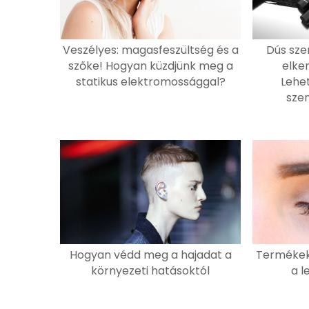
Veszélyes: magasfeszültség és a
Dús sze
szőke! Hogyan küzdjünk meg a
elke
statikus elektromossággal?
Lehe
szem
Hogyan védd meg a hajadat a
Termékek 
környezeti hatásoktól
a l