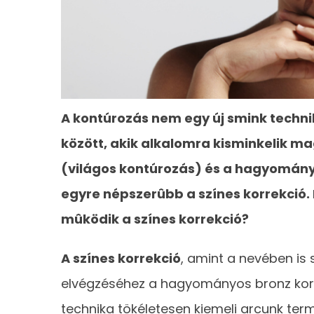
A kontúrozás nem egy új smink techni
között, akik alkalomra kisminkelik mag
(világos kontúrozás) és a hagyományo
egyre népszerûbb a színes korrekció
mûködik a színes korrekció?
A színes korrekció
, amint a nevében is 
elvégzéséhez a hagyományos bronz korre
technika tökéletesen kiemeli arcunk ter