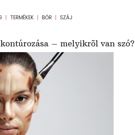
G
TERMÉKEK
BŐR
SZÁJ
 kontúrozása – melyikrõl van szó?