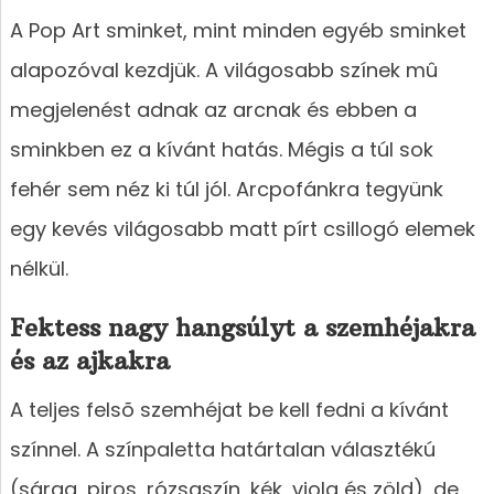
A Pop Art sminket, mint minden egyéb sminket
alapozóval kezdjük. A világosabb színek mû
megjelenést adnak az arcnak és ebben a
sminkben ez a kívánt hatás. Mégis a túl sok
fehér sem néz ki túl jól. Arcpofánkra tegyünk
egy kevés világosabb matt pírt csillogó elemek
nélkül.
Fektess nagy hangsúlyt a szemhéjakra
és az ajkakra
A teljes felsõ szemhéjat be kell fedni a kívánt
színnel. A színpaletta határtalan választékú
(sárga, piros, rózsaszín, kék, viola és zöld), de