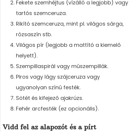
Fekete szemhéjtus (vízálló a legjobb) vagy
tartós szemceruza.
Rikító szemceruza, mint pl. világos sárga,
rózsaszín stb.
Világos pír (legjobb a mattító a kiemelõ
helyett).
Szempillaspirál vagy mûszempillák.
Piros vagy lágy szájceruza vagy
ugyanolyan színû festék.
Sötét és kifejezõ ajakrúzs.
Fehér arcfesték (ez opcionális).
Vidd fel az alapozót és a pírt