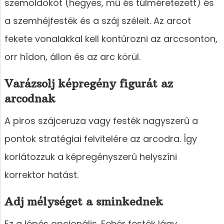
szemöldököt (hegyes, mû és túlméretezett) és
a szemhéjfesték és a száj széleit. Az arcot
fekete vonalakkal kell kontúrozni az arccsonton,
orr hídon, állon és az arc körül.
Varázsolj képregény figurát az
arcodnak
A piros szájceruza vagy festék nagyszerû a
pontok stratégiai felvitelére az arcodra. Így
korlátozzuk a képregényszerû helyszíni
korrektor hatást.
Adj mélységet a sminkednek
Ez a lépés opcionális. Fehér festék lágy