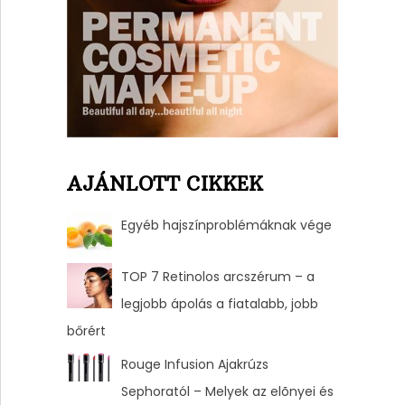
AJÁNLOTT CIKKEK
Egyéb hajszínproblémáknak vége
TOP 7 Retinolos arcszérum – a
legjobb ápolás a fiatalabb, jobb
bőrért
Rouge Infusion Ajakrúzs
Sephoratól – Melyek az elõnyei és