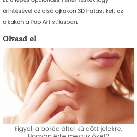
érintésével az alsó ajkakon 3D hatást kelt az
ajkakon a Pop Art stílusban.
Olvasd el
Figyelj a bőröd által küldött jelekre.
Hogyan értelmezzük őket?