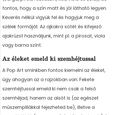
fontos, hogy a szín matt és jól látható legyen.
Keverés nélkül vigyük fel és hagyjuk meg a
szélek formáját. Az ajkakra sötét és kifejezõ
ajakrúzst használjunk, mint pl. a pirosat, viola
vagy barna színt.
Az éleket emeld ki szemhéjtussal
A Pop Art sminkben fontos kiemelni az éleket,
úgy ahogyan az a rajzokban van. Fekete
szemhéjtussal emeld ki nem csak a felsõ
szemhéjad, hanem az alsót is (az egészet
mûszempillákkal fejezheted be), illetve a