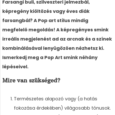
Farsangi buli, szilveszteri jelmezbál,
képregény kiöltözés vagy éves diák
farsangbál? A Pop art stílus mindig
megfelelõ megoldás! A képregényes smink
irreális megjelenést ad az arcnak és a színek
kombinálásával lenyûgözõen nézhetsz ki.
Ismerkedj meg a Pop Art smink néhány
lépéseivel.
Mire van szükséged?
Természetes alapozó vagy (a hatás
fokozása érdekében) világosabb tónusok.