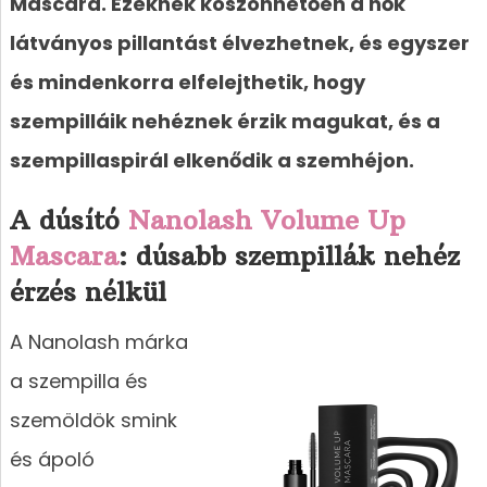
Mascara. Ezeknek köszönhetően a nők
látványos pillantást élvezhetnek, és egyszer
és mindenkorra elfelejthetik, hogy
szempilláik nehéznek érzik magukat, és a
szempillaspirál elkenődik a szemhéjon.
A dúsító
Nanolash Volume Up
Mascara
: dúsabb szempillák nehéz
érzés nélkül
A Nanolash márka
a szempilla és
szemöldök smink
és ápoló