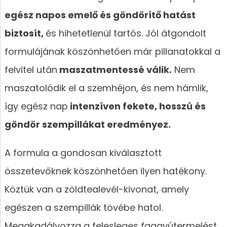
egész napos emelő és göndörítő hatást
biztosít,
és hihetetlenül tartós. Jól átgondolt
formulájának köszönhetően már pillanatokkal a
felvitel után
maszatmentessé válik.
Nem
maszatolódik el a szemhéjon, és nem hámlik,
így egész nap
intenzíven fekete, hosszú és
göndör szempillákat eredményez.
A formula a gondosan kiválasztott
összetevőknek köszönhetően ilyen hatékony.
Köztük van a zöldtealevél-kivonat, amely
egészen a szempillák tövébe hatol.
Megakadályozza a felesleges faggyútermelést