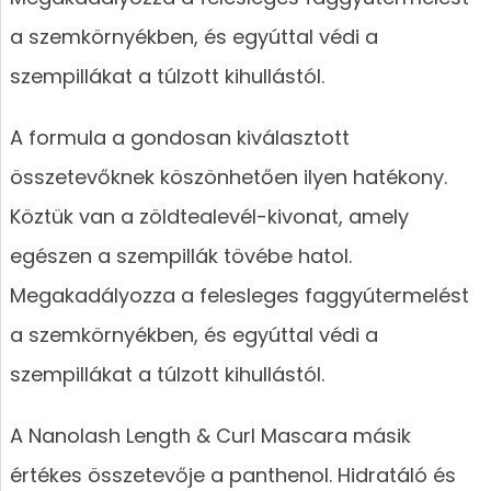
a szemkörnyékben, és egyúttal védi a
szempillákat a túlzott kihullástól.
A formula a gondosan kiválasztott
összetevőknek köszönhetően ilyen hatékony.
Köztük van a zöldtealevél-kivonat, amely
egészen a szempillák tövébe hatol.
Megakadályozza a felesleges faggyútermelést
a szemkörnyékben, és egyúttal védi a
szempillákat a túlzott kihullástól.
A Nanolash Length & Curl Mascara másik
értékes összetevője a panthenol. Hidratáló és