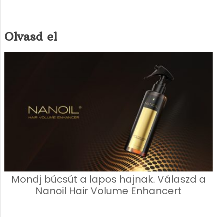
Olvasd el
Mondj búcsút a lapos hajnak. Válaszd a
Nanoil Hair Volume Enhancert