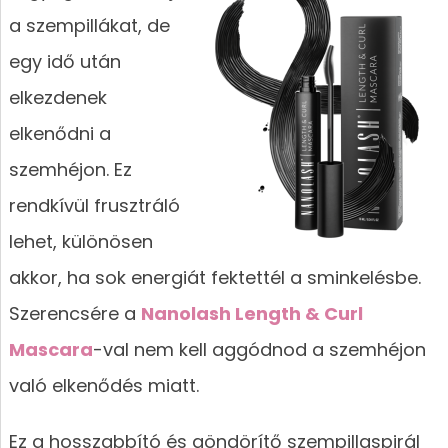
a szempillákat, de
egy idő után
elkezdenek
elkenődni a
szemhéjon. Ez
rendkívül frusztráló
lehet, különösen
akkor, ha sok energiát fektettél a sminkelésbe.
Szerencsére a
Nanolash Length & Curl
Mascara
-val nem kell aggódnod a szemhéjon
való elkenődés miatt.
Ez a hosszabbító és göndörítő szempillaspirál