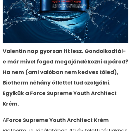
Valentin nap gyorsan itt lesz. Gondolkodtál-
e már mivel fogod megajándékozni a párod?
Ha nem (ami valóban nem kedves tõled),
Biotherm néhány ötlettel tud szolgálni.
Egyikük a Force Supreme Youth Architect
Krém.
A
Force Supreme Youth Architect Krém
Biotherm is kínálatában 40 év feletti férfiaknak