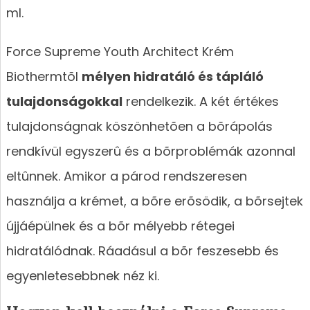
ml.
Force Supreme Youth Architect Krém
Biothermtõl
mélyen hidratáló és tápláló
tulajdonságokkal
rendelkezik. A két értékes
tulajdonságnak köszönhetõen a bõrápolás
rendkívül egyszerû és a bõrproblémák azonnal
eltûnnek. Amikor a párod rendszeresen
használja a krémet, a bõre erõsödik, a bõrsejtek
újjáépülnek és a bõr mélyebb rétegei
hidratálódnak. Ráadásul a bõr feszesebb és
egyenletesebbnek néz ki.