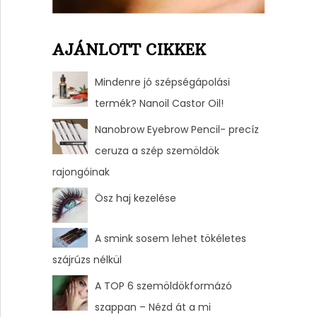
AJÁNLOTT CIKKEK
Mindenre jó szépségápolási
termék? Nanoil Castor Oil!
Nanobrow Eyebrow Pencil- precíz
ceruza a szép szemöldök
rajongóinak
Ösz haj kezelése
A smink sosem lehet tökéletes
szájrúzs nélkül
A TOP 6 szemöldökformázó
szappan – Nézd át a mi