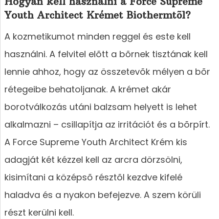
Hogyan kell használni a Force Supreme
Youth Architect Krémet Biothermtõl?
A kozmetikumot minden reggel és este kell
használni. A felvitel elõtt a bõrnek tisztának kell
lennie ahhoz, hogy az összetevõk mélyen a bõr
rétegeibe behatoljanak. A krémet akár
borotválkozás utáni balzsam helyett is lehet
alkalmazni – csillapítja az irritációt és a bõrpírt.
A Force Supreme Youth Architect Krém kis
adagját két kézzel kell az arcra dörzsölni,
kisimítani a középsõ résztõl kezdve kifelé
haladva és a nyakon befejezve. A szem körüli
részt kerülni kell.