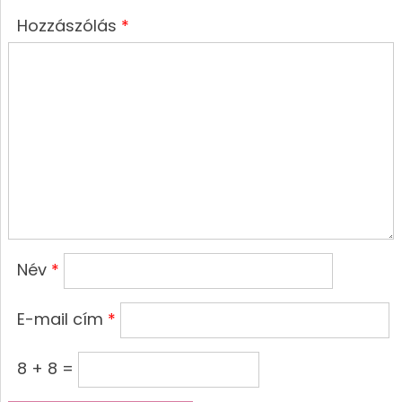
Hozzászólás
*
Név
*
E-mail cím
*
8 + 8 =