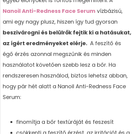
egyéb előnyöket is fontos megemlíteni. A
Nanoil Anti-Redness Face Serum
vízbázisú,
ami egy nagy plusz, hiszen így tud gyorsan
beszivárogni és belülrők fejtik ki a hatásukat,
az ígért eredményeket elérje.
A feszítő és
égő érzés azonnal megszűnik és minden
használatot követően szebb lesz a bőr. Ha
rendszeresen használod, biztos lehetsz abban,
hogy pár hét alatt a Nanoil Anti-Redness Face
Serum:
finomítja a bőr textúráját és feszesít
csökkenti a feszítő érzést, az irritációt és a