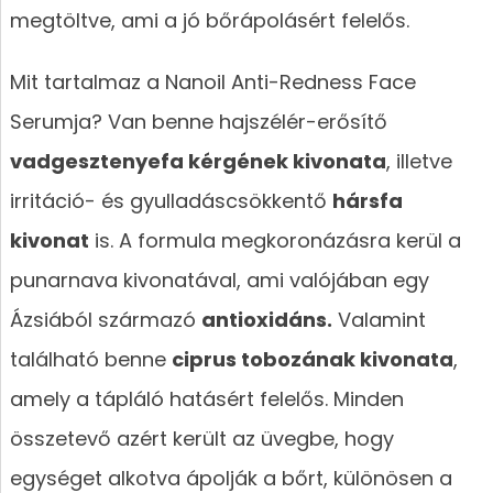
megtöltve, ami a jó bőrápolásért felelős.
Mit tartalmaz a Nanoil Anti-Redness Face
Serumja? Van benne hajszélér-erősítő
vadgesztenyefa kérgének kivonata
, illetve
irritáció- és gyulladáscsökkentő
hársfa
kivonat
is. A formula megkoronázásra kerül a
punarnava kivonatával, ami valójában egy
Ázsiából származó
antioxidáns.
Valamint
található benne
ciprus tobozának kivonata
,
amely a tápláló hatásért felelős. Minden
összetevő azért került az üvegbe, hogy
egységet alkotva ápolják a bőrt, különösen a