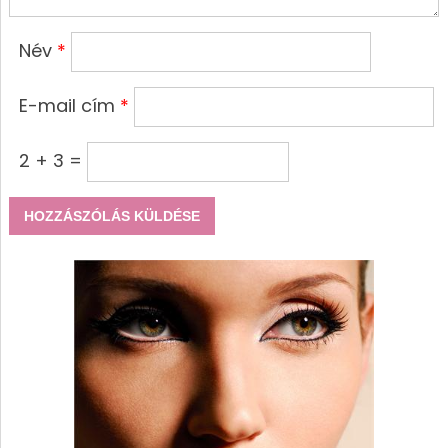
Név
*
E-mail cím
*
2 + 3 =