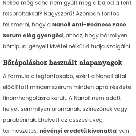
Neked még soha nem gyűlt meg a bajod a fent
felsoroltakkal? Nagyszerű! Azonban fontos
felismerni, hogy a
Nanoil Anti-Redness Face
Serum elég gyengéd
, ahhoz, hogy bármilyen
bőrtípus igényeit kivétel nélkül ki tudja szolgálni.
Bőrápoláshoz használt alapanyagok
A formula a legfontosabb, ezért a Nanoil által
előállított minden szérum minden apró részlete
finomhangolásra került. A Nanoil nem adott
helyet semmilyen aromának, színezőnek vagy
parabénnak. Ehelyett az összes üveg
természetes,
növényi eredetű kivonatta
l van