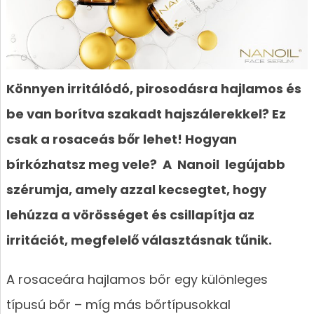
Könnyen irritálódó, pirosodásra hajlamos és
be van borítva szakadt hajszálerekkel? Ez
csak a rosaceás bőr lehet! Hogyan
bírkózhatsz meg vele? A Nanoil legújabb
szérumja, amely azzal kecsegtet, hogy
lehúzza a vörösséget és csillapítja az
irritációt, megfelelő választásnak tűnik.
A rosaceára hajlamos bőr egy különleges
típusú bőr – míg más bőrtípusokkal