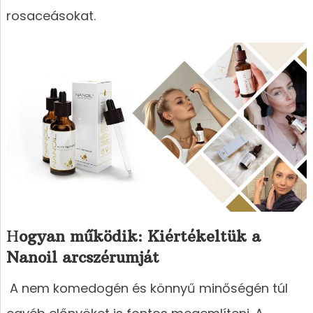
rosaceásokat.
H
ogyan működik: Kiértékeltük a
Nanoil arcszérumját
A nem komedogén és könnyű minőségén túl